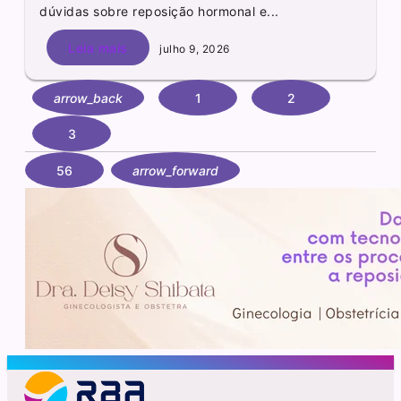
dúvidas sobre reposição hormonal e...
Leia mais
julho 9, 2026
arrow_back
1
2
3
56
arrow_forward