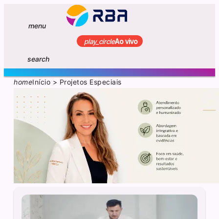
menu
play_circle
Ao vivo
search
home
Início
>
Projetos Especiais