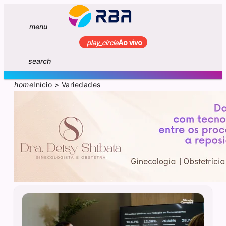
menu
play_circle
Ao vivo
search
home
Início
>
Variedades