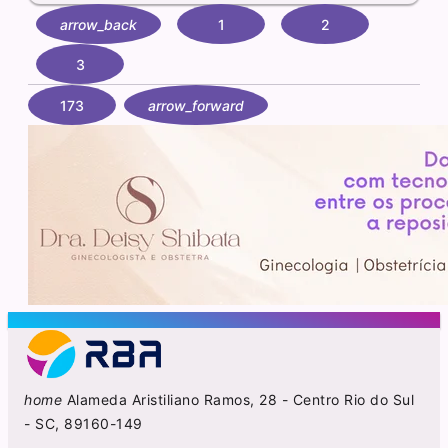
arrow_back
1
2
3
173
arrow_forward
home
Alameda Aristiliano Ramos, 28 - Centro Rio do Sul
- SC, 89160-149