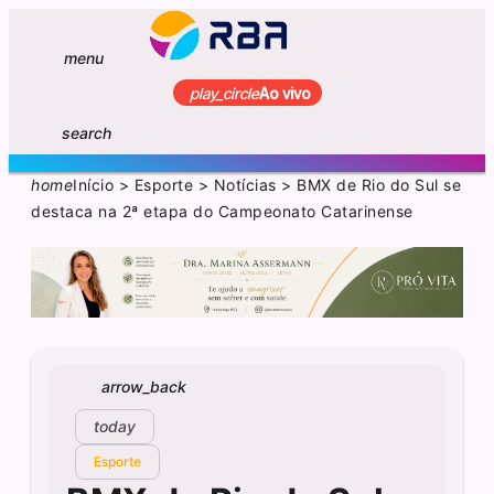
menu
play_circle
Ao vivo
search
home
Início
>
Esporte
>
Notícias
>
BMX de Rio do Sul se
destaca na 2ª etapa do Campeonato Catarinense
arrow_back
today
Esporte