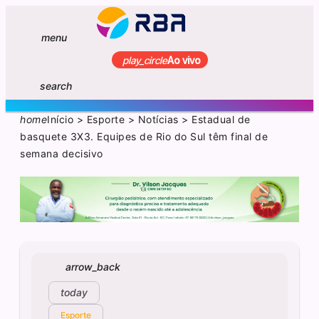
menu
play_circle
Ao vivo
search
home
Início
>
Esporte
>
Notícias
>
Estadual de
basquete 3X3. Equipes de Rio do Sul têm final de
semana decisivo
arrow_back
today
Esporte