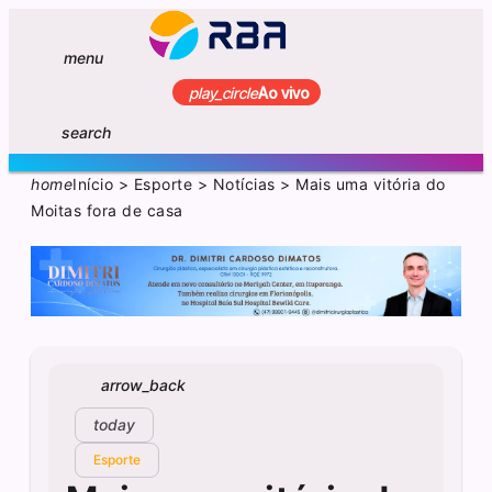
menu
play_circle
Ao vivo
search
home
Início
>
Esporte
>
Notícias
>
Mais uma vitória do
Moitas fora de casa
arrow_back
today
Esporte