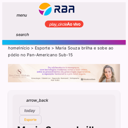
menu
play_circle
Ao vivo
search
home
Início
>
Esporte
>
Maria Souza brilha e sobe ao
pódio no Pan-Americano Sub-15
arrow_back
today
Esporte