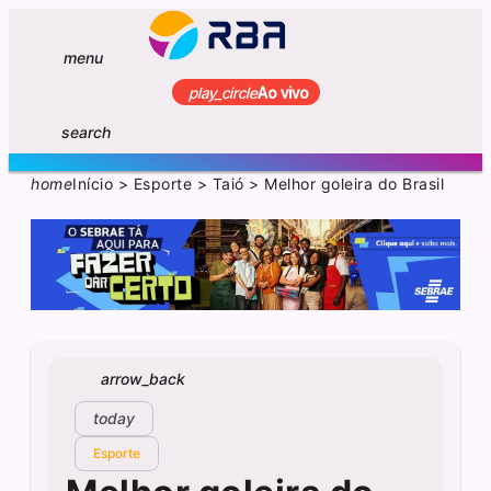
menu
play_circle
Ao vivo
search
home
Início
>
Esporte
>
Taió
>
Melhor goleira do Brasil
arrow_back
today
Esporte