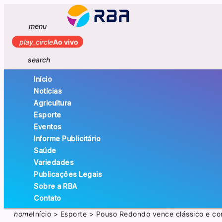
menu
play_circle
Ao vivo
search
Início
Notícias
Agricultura
Esporte
Eventos
Informe Publicitário
Saúde
Variedades
Publicações Legais
Sobre a RBA
Contato
home
Início
>
Esporte
>
Pouso Redondo vence clássico e con