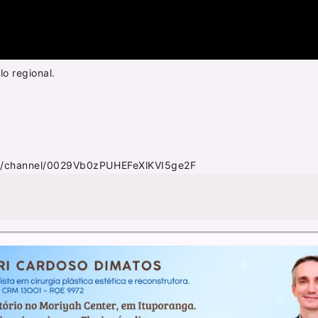
lo regional.
m/channel/0029Vb0zPUHEFeXlKVI5ge2F