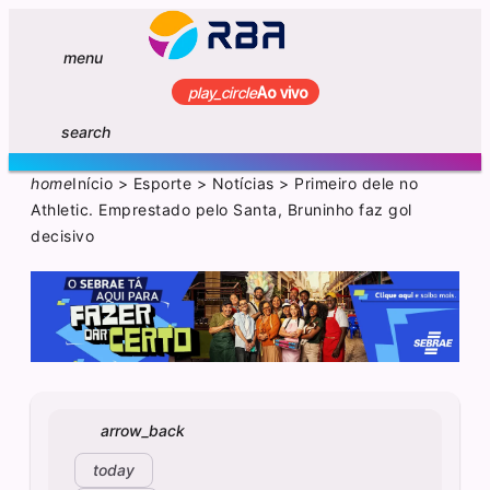
menu
play_circle
Ao vivo
search
home
Início
>
Esporte
>
Notícias
>
Primeiro dele no
Athletic. Emprestado pelo Santa, Bruninho faz gol
decisivo
arrow_back
today