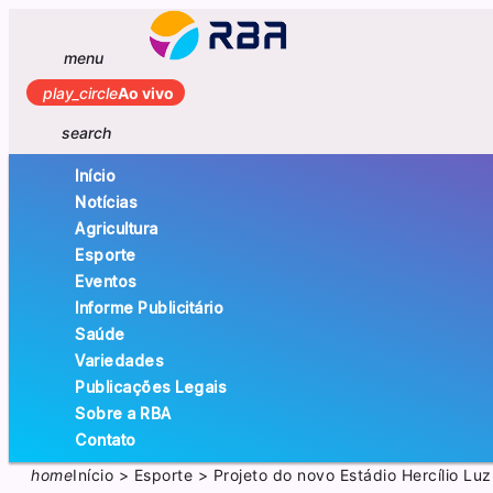
menu
play_circle
Ao vivo
search
Início
Notícias
Agricultura
Esporte
Eventos
Informe Publicitário
Saúde
Variedades
Publicações Legais
Sobre a RBA
Contato
home
Início
>
Esporte
>
Projeto do novo Estádio Hercílio Luz