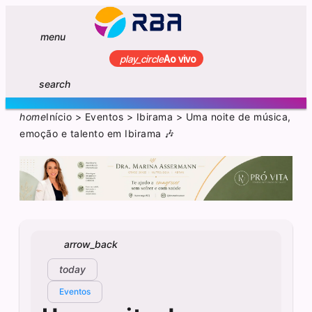
menu
play_circle
Ao vivo
search
home
Início
>
Eventos
>
Ibirama
>
Uma noite de música,
emoção e talento em Ibirama 🎶
arrow_back
today
Eventos