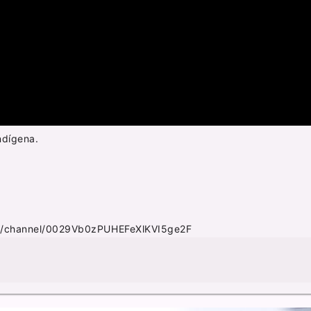
ndígena.
m/channel/0029Vb0zPUHEFeXlKVI5ge2F