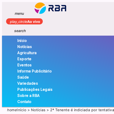
menu
play_circle
Ao vivo
search
Início
Notícias
Agricultura
Esporte
Eventos
Informe Publicitário
Saúde
Variedades
Publicações Legais
Sobre a RBA
Contato
home
Início
>
Notícias
>
2ª Tenente é indiciada por tentativ