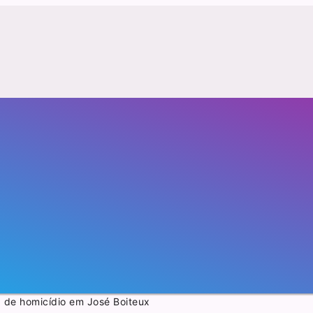
a de homicídio em José Boiteux