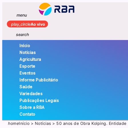
menu
play_circle
Ao vivo
search
Início
Notícias
Agricultura
Esporte
Eventos
Informe Publicitário
Saúde
Variedades
Publicações Legais
Sobre a RBA
Contato
home
Início
>
Notícias
>
50 anos de Obra Kolping. Entidade r