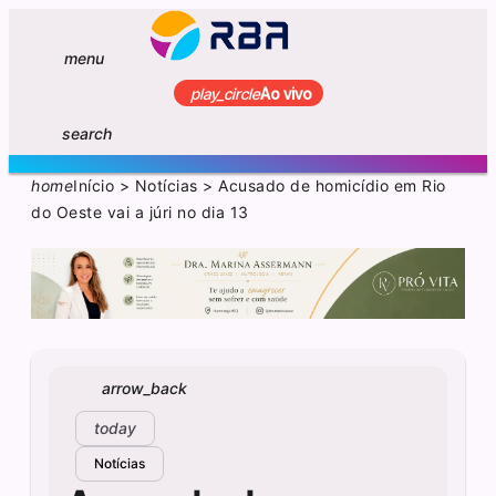
menu
play_circle
Ao vivo
search
home
Início
>
Notícias
>
Acusado de homicídio em Rio
do Oeste vai a júri no dia 13
arrow_back
today
Notícias