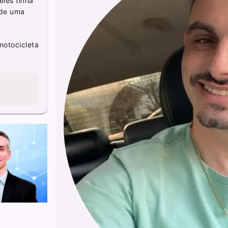
eles tinha
 de uma
motocicleta