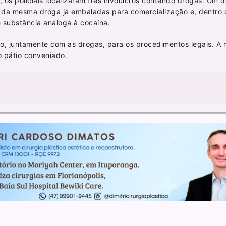
os policiais localizaram três invólucros contendo drogas. Um d
s da mesma droga já embaladas para comercialização e, dentro
e substância análoga à cocaína.
o, juntamente com as drogas, para os procedimentos legais. A 
o pátio conveniado.