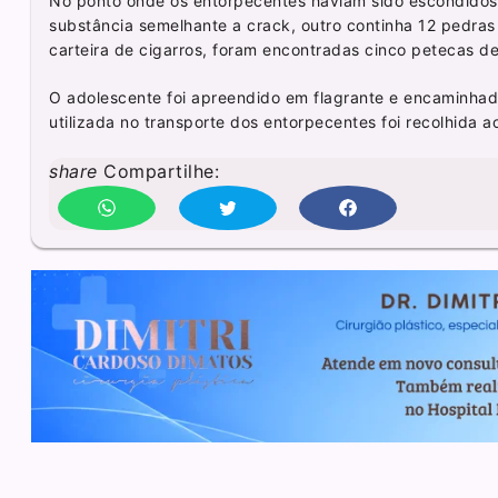
No ponto onde os entorpecentes haviam sido escondidos, 
substância semelhante a crack, outro continha 12 pedra
carteira de cigarros, foram encontradas cinco petecas d
O adolescente foi apreendido em flagrante e encaminhad
utilizada no transporte dos entorpecentes foi recolhida a
share
Compartilhe: