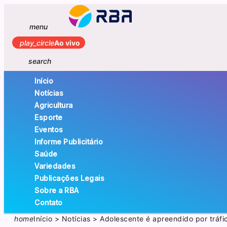
menu
play_circle
Ao vivo
search
Início
Notícias
Agricultura
Esporte
Eventos
Informe Publicitário
Saúde
Variedades
Publicações Legais
Sobre a RBA
Contato
home
Início
>
Notícias
>
Adolescente é apreendido por tráf