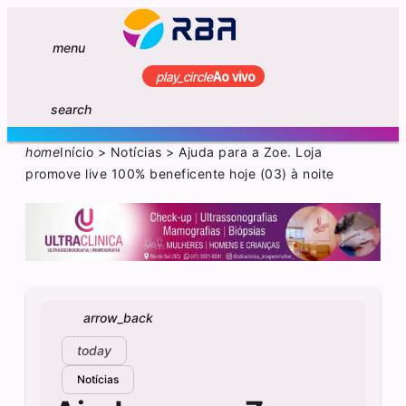
menu
play_circle
Ao vivo
search
home
Início
>
Notícias
>
Ajuda para a Zoe. Loja
promove live 100% beneficente hoje (03) à noite
arrow_back
today
Notícias