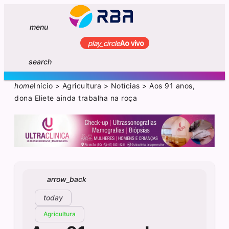
menu
play_circle
Ao vivo
search
home
Início
>
Agricultura
>
Notícias
>
Aos 91 anos,
dona Eliete ainda trabalha na roça
arrow_back
today
Agricultura