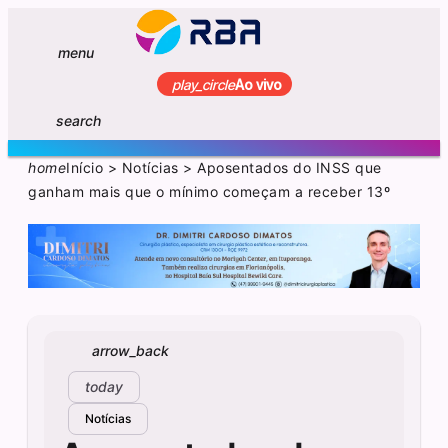
menu
play_circle
Ao vivo
search
home
Início
>
Notícias
>
Aposentados do INSS que
ganham mais que o mínimo começam a receber 13º
arrow_back
today
Notícias