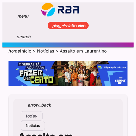
menu
play_circle
Ao vivo
search
home
Início
>
Notícias
>
Assalto em Laurentino
arrow_back
today
Notícias