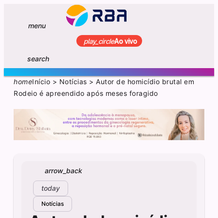
menu
play_circle
Ao vivo
search
home
Início
>
Notícias
>
Autor de homicídio brutal em
Rodeio é apreendido após meses foragido
arrow_back
today
Notícias