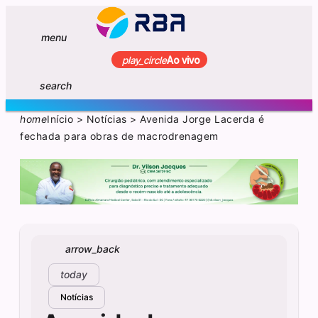
menu
play_circle
Ao vivo
search
home
Início
>
Notícias
>
Avenida Jorge Lacerda é
fechada para obras de macrodrenagem
arrow_back
today
Notícias