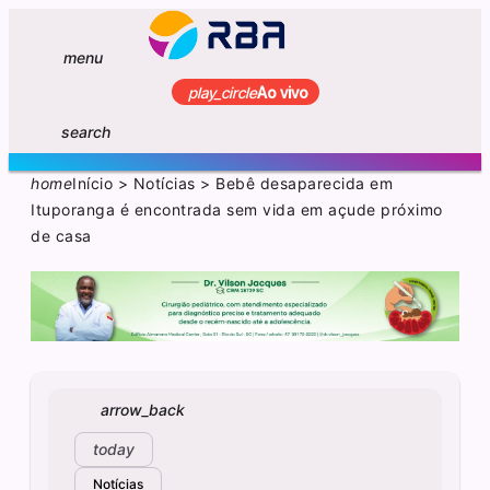
menu
play_circle
Ao vivo
search
home
Início
>
Notícias
>
Bebê desaparecida em
Ituporanga é encontrada sem vida em açude próximo
de casa
arrow_back
today
Notícias