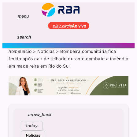
menu
play_circle
Ao vivo
search
home
Início
>
Notícias
>
Bombeira comunitária fica
ferida após cair de telhado durante combate a incêndio
em madeireira em Rio do Sul
arrow_back
today
Notícias