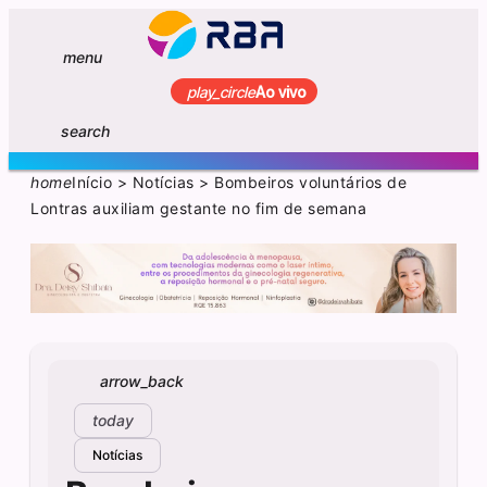
menu
play_circle
Ao vivo
search
home
Início
>
Notícias
>
Bombeiros voluntários de
Lontras auxiliam gestante no fim de semana
arrow_back
today
Notícias