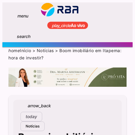
menu
play_circle
Ao vivo
search
home
Início
>
Notícias
>
Boom imobiliário em Itapema:
hora de investir?
arrow_back
today
Notícias