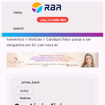
menu
play_circle
Ao vivo
search
home
Início
>
Notícias
>
Cardápio físico passa a ser
obrigatório em SC com nova lei
arrow_back
today
Notícias