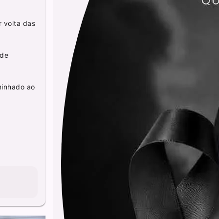
r volta das
 de
aminhado ao