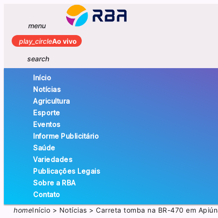
menu
play_circle
Ao vivo
search
Início
Notícias
Agricultura
Esporte
Eventos
Informe Publicitário
Saúde
Variedades
Publicações Legais
Sobre a RBA
Contato
home
Início
>
Notícias
>
Carreta tomba na BR-470 em Apiúna 