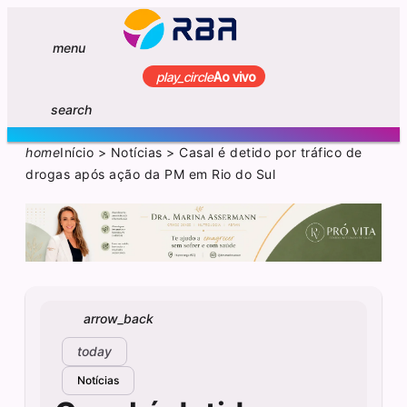
menu
play_circle
Ao vivo
search
home
Início
>
Notícias
>
Casal é detido por tráfico de
drogas após ação da PM em Rio do Sul
arrow_back
today
Notícias