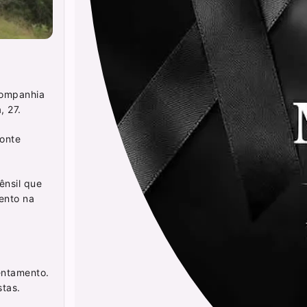
Companhia
, 27.
onte
ênsil que
ento na
sentamento.
stas.