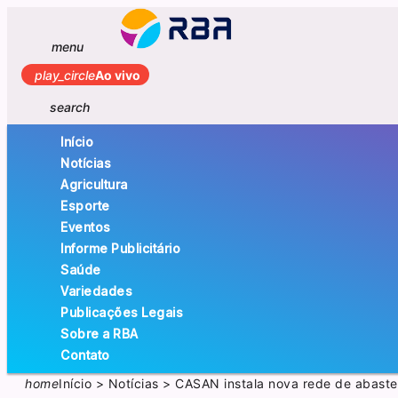
menu
play_circle
Ao vivo
search
Início
Notícias
Agricultura
Esporte
Eventos
Informe Publicitário
Saúde
Variedades
Publicações Legais
Sobre a RBA
Contato
home
Início
>
Notícias
>
CASAN instala nova rede de abaste