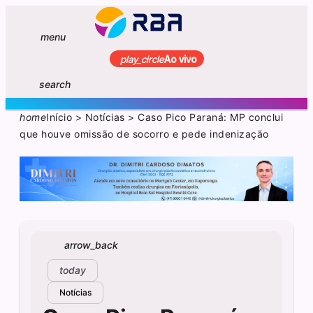
menu
play_circle
Ao vivo
search
home
Início
>
Notícias
>
Caso Pico Paraná: MP conclui
que houve omissão de socorro e pede indenização
arrow_back
today
Notícias