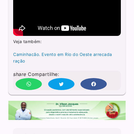
Veja também:
Caminhacão. Evento em Rio do Oeste arrecada
ração
share
Compartilhe: