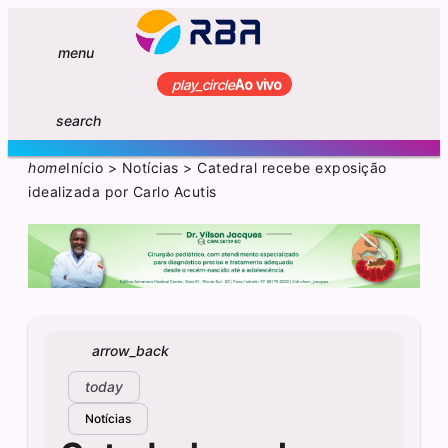
menu
play_circle
Ao vivo
search
home
Início
>
Notícias
>
Catedral recebe exposição
idealizada por Carlo Acutis
arrow_back
today
Notícias