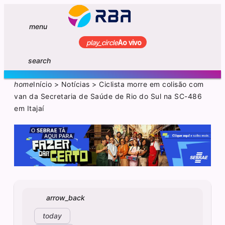
menu
play_circle
Ao vivo
search
home
Início
>
Notícias
>
Ciclista morre em colisão com
van da Secretaria de Saúde de Rio do Sul na SC-486
em Itajaí
arrow_back
today