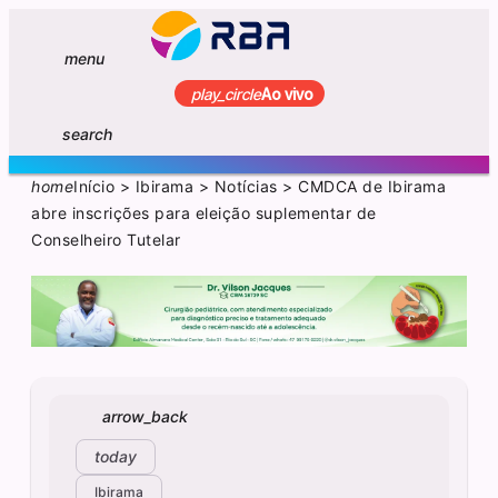
menu
play_circle
Ao vivo
search
home
Início
>
Ibirama
>
Notícias
>
CMDCA de Ibirama
abre inscrições para eleição suplementar de
Conselheiro Tutelar
arrow_back
today
Ibirama