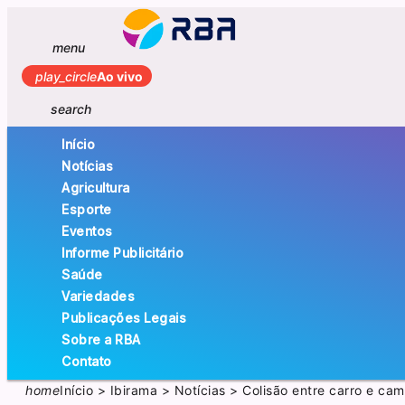
menu
play_circle
Ao vivo
search
Início
Notícias
Agricultura
Esporte
Eventos
Informe Publicitário
Saúde
Variedades
Publicações Legais
Sobre a RBA
Contato
home
Início
>
Ibirama
>
Notícias
>
Colisão entre carro e ca