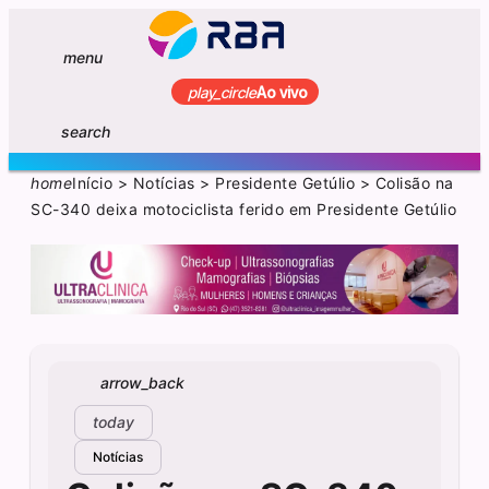
menu
play_circle
Ao vivo
search
home
Início
>
Notícias
>
Presidente Getúlio
>
Colisão na
SC-340 deixa motociclista ferido em Presidente Getúlio
arrow_back
today
Notícias