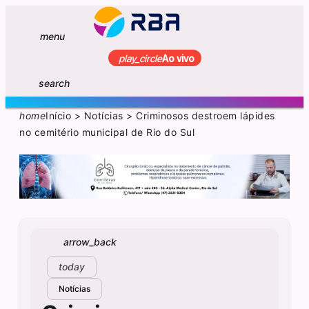
menu
play_circle
Ao vivo
search
home
Início
>
Notícias
>
Criminosos destroem lápides
no cemitério municipal de Rio do Sul
arrow_back
today
Notícias