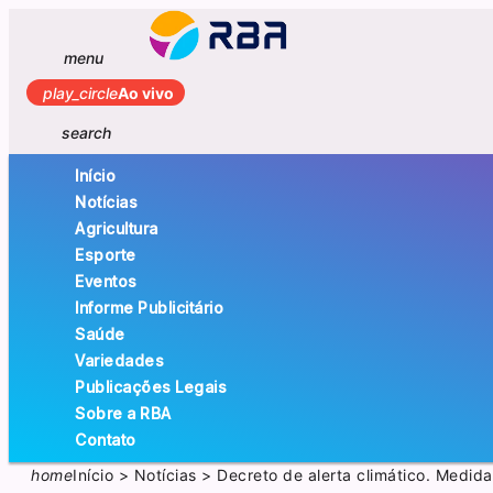
menu
play_circle
Ao vivo
search
Início
Notícias
Agricultura
Esporte
Eventos
Informe Publicitário
Saúde
Variedades
Publicações Legais
Sobre a RBA
Contato
home
Início
>
Notícias
>
Decreto de alerta climático. Medid