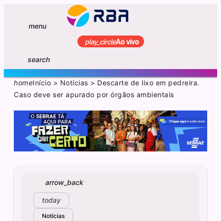
menu
play_circle
Ao vivo
search
home
Início
>
Notícias
>
Descarte de lixo em pedreira.
Caso deve ser apurado por órgãos ambientais
arrow_back
today
Notícias