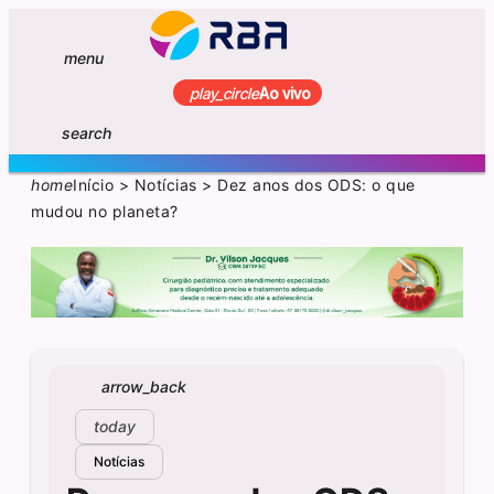
menu
play_circle
Ao vivo
search
home
Início
>
Notícias
>
Dez anos dos ODS: o que
mudou no planeta?
arrow_back
today
Notícias