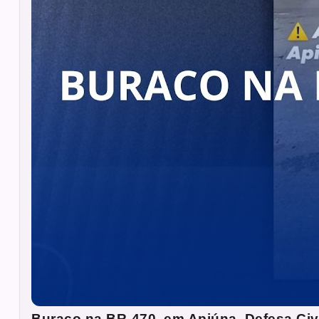
Buraco na BR-470, em Apiúna. Defesa Civ