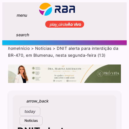
menu
play_circle
Ao vivo
search
home
Início
>
Notícias
>
DNIT alerta para interdição da
BR-470, em Blumenau, nesta segunda-feira (13)
arrow_back
today
Notícias