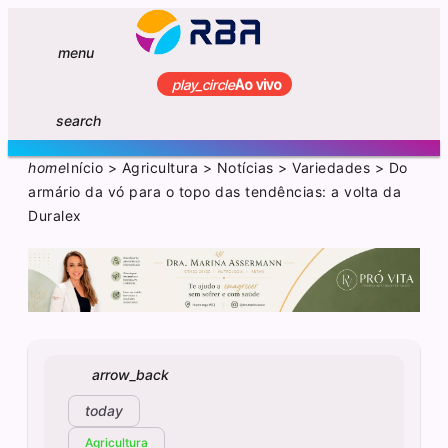
menu
play_circle
Ao vivo
search
home
Início
>
Agricultura
>
Notícias
>
Variedades
>
Do
armário da vó para o topo das tendências: a volta da
Duralex
arrow_back
today
Agricultura