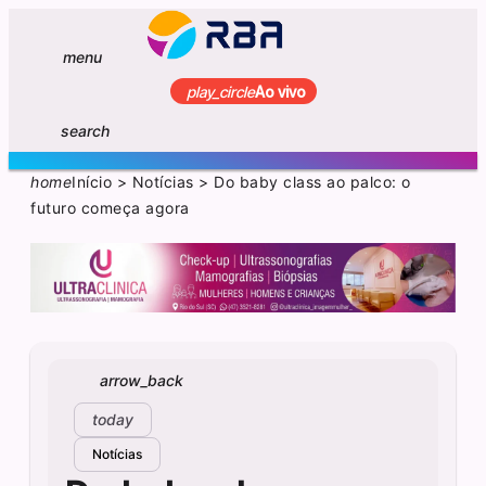
menu
play_circle
Ao vivo
search
home
Início
>
Notícias
>
Do baby class ao palco: o
futuro começa agora
arrow_back
today
Notícias