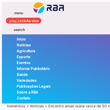
menu
play_circle
Ao vivo
search
Início
Notícias
Agricultura
Esporte
Eventos
Informe Publicitário
Saúde
Variedades
Publicações Legais
Sobre a RBA
Contato
home
Início
>
Notícias
>
Encontro anual reúne cerca de 50 