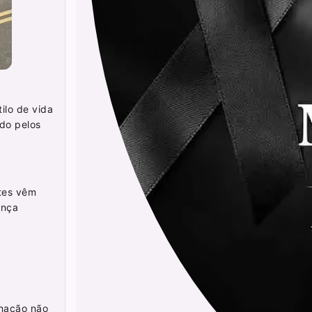
ilo de vida
do pelos
tes vêm
ença
mação não