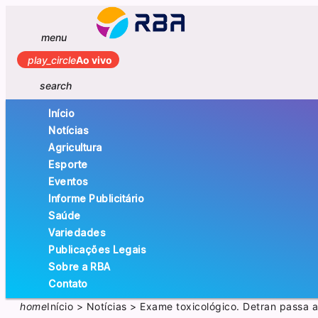
menu
play_circle
Ao vivo
search
Início
Notícias
Agricultura
Esporte
Eventos
Informe Publicitário
Saúde
Variedades
Publicações Legais
Sobre a RBA
Contato
home
Início
>
Notícias
>
Exame toxicológico. Detran passa a 