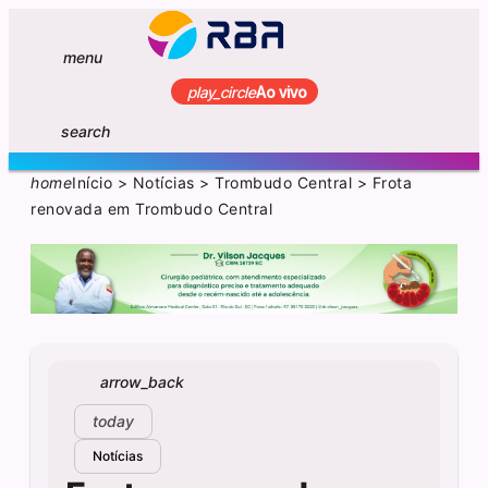
menu
play_circle
Ao vivo
search
home
Início
>
Notícias
>
Trombudo Central
>
Frota
renovada em Trombudo Central
arrow_back
today
Notícias