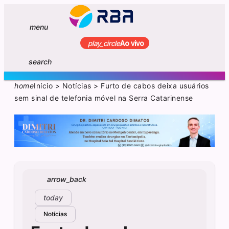
menu
play_circle
Ao vivo
search
home
Início
>
Notícias
>
Furto de cabos deixa usuários
sem sinal de telefonia móvel na Serra Catarinense
arrow_back
today
Notícias