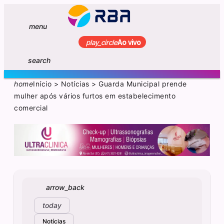
menu
play_circle
Ao vivo
search
home
Início
>
Notícias
>
Guarda Municipal prende
mulher após vários furtos em estabelecimento
comercial
arrow_back
today
Notícias