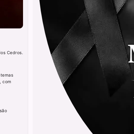
dos Cedros.
istemas
a, com
esão