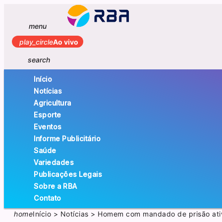
menu
play_circle
Ao vivo
search
Início
Notícias
Agricultura
Esporte
Eventos
Informe Publicitário
Saúde
Variedades
Publicações Legais
Sobre a RBA
Contato
home
Início
>
Notícias
>
Homem com mandado de prisão ativ