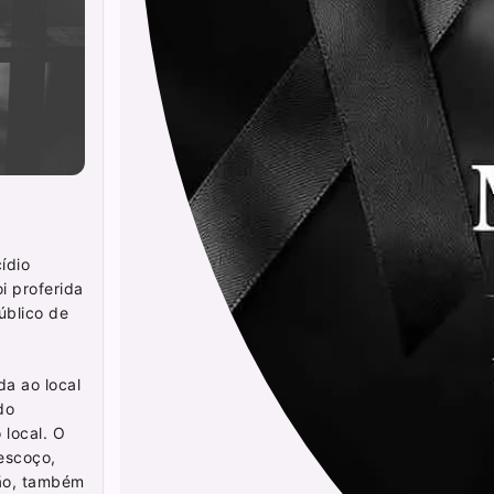
ídio
i proferida
úblico de
a ao local
do
 local. O
pescoço,
são, também