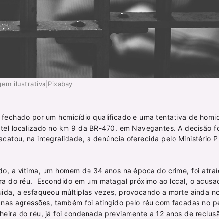
em ilustrativa|Pixabay
echado por um homicídio qualificado e uma tentativa de homic
el localizado no km 9 da BR-470, em Navegantes. A decisão fo
acatou, na integralidade, a denúncia oferecida pelo Ministério P
 a vítima, um homem de 34 anos na época do crime, foi atraíd
ra do réu. Escondido em um matagal próximo ao local, o acusa
ida, a esfaqueou múltiplas vezes, provocando a morte ainda no
vir nas agressões, também foi atingido pelo réu com facadas no 
heira do réu, já foi condenada previamente a 12 anos de reclu