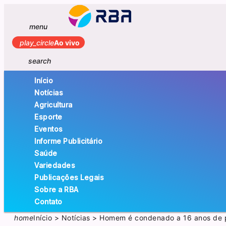
menu
play_circle
Ao vivo
search
Início
Notícias
Agricultura
Esporte
Eventos
Informe Publicitário
Saúde
Variedades
Publicações Legais
Sobre a RBA
Contato
home
Início
>
Notícias
>
Homem é condenado a 16 anos de pr