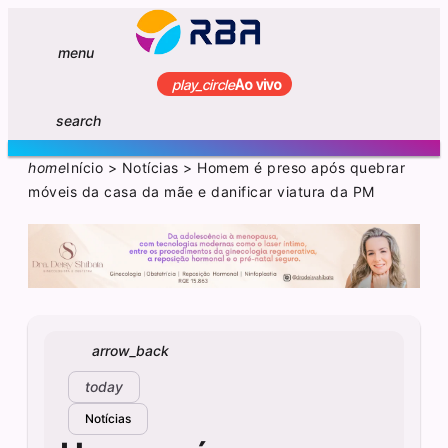
menu
play_circle
Ao vivo
search
home
Início
>
Notícias
>
Homem é preso após quebrar
móveis da casa da mãe e danificar viatura da PM
arrow_back
today
Notícias